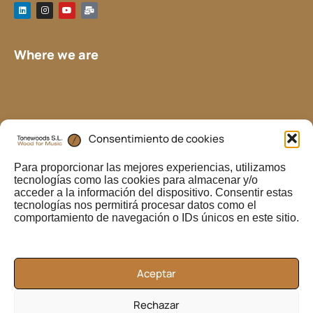
L
I
Y
M
i
n
o
a
n
s
u
i
k
t
t
l
e
a
u
-
d
g
b
b
Where we are
i
r
e
u
n
a
l
m
k
Consentimiento de cookies
Para proporcionar las mejores experiencias, utilizamos
tecnologías como las cookies para almacenar y/o
acceder a la información del dispositivo. Consentir estas
tecnologías nos permitirá procesar datos como el
comportamiento de navegación o IDs únicos en este sitio.
Aceptar
Rechazar