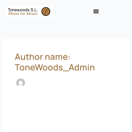
Skip
to
content
Author name:
ToneWoods_Admin
CONVOCATORIA:
Proyectos
de
Digitalización