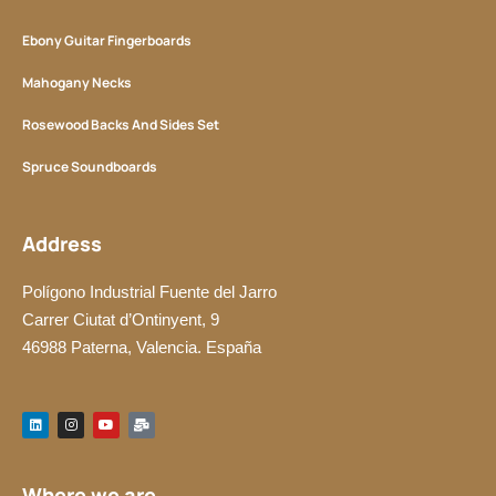
Ebony Guitar Fingerboards
Mahogany Necks
Rosewood Backs And Sides Set
Spruce Soundboards
Address
Polígono Industrial Fuente del Jarro
Carrer Ciutat d’Ontinyent, 9
46988 Paterna, Valencia. España
L
I
Y
M
i
n
o
a
n
s
u
i
k
t
t
l
e
a
u
-
d
g
b
b
Where we are