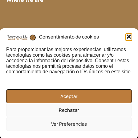
i
r
e
u
n
a
l
m
k
Consentimiento de cookies
Para proporcionar las mejores experiencias, utilizamos
tecnologías como las cookies para almacenar y/o
acceder a la información del dispositivo. Consentir estas
tecnologías nos permitirá procesar datos como el
comportamiento de navegación o IDs únicos en este sitio.
Aceptar
Rechazar
Ver Preferencias
Legal Advise
Privacy
Tonewoods.co - All right reserved © 2015 |
|
Policy
Cookies Policy
|
| Designed by BeTOP