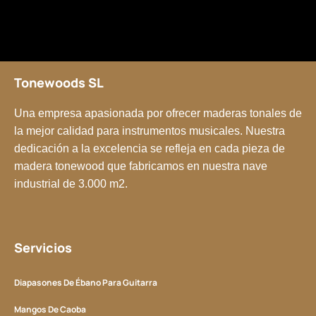
Tonewoods SL
Una empresa apasionada por ofrecer maderas tonales de
la mejor calidad para instrumentos musicales. Nuestra
dedicación a la excelencia se refleja en cada pieza de
madera tonewood que fabricamos en nuestra nave
industrial de 3.000 m2.
Servicios
Diapasones De Ébano Para Guitarra
Mangos De Caoba