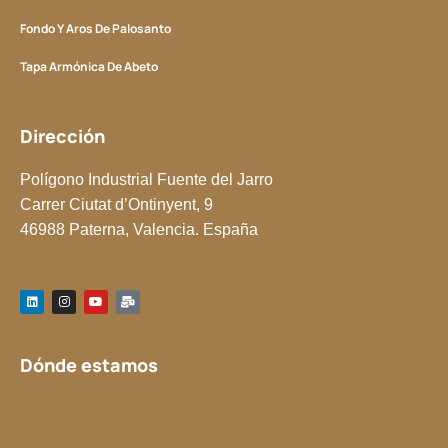
Fondo Y Aros De Palosanto
Tapa Armónica De Abeto
Dirección
Polígono Industrial Fuente del Jarro
Carrer Ciutat d’Ontinyent, 9
46988 Paterna, Valencia. España
L
I
Y
M
i
n
o
a
n
s
u
i
k
t
t
l
e
a
u
-
d
g
b
b
Dónde estamos
i
r
e
u
n
a
l
m
k