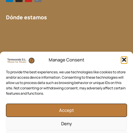
n
s
u
i
k
t
t
l
e
a
u
-
d
g
b
b
Dónde estamos
i
r
e
u
n
a
l
m
k
Manage Consent
To provide the best experiences, we use technologies like cookies to store
and/or access device information. Consenting to these technologies will
allow us to process data such as browsing behavior or unique IDs on this
site. Not consenting or withdrawing consent, may adversely affect certain
features and functions.
Accept
Deny