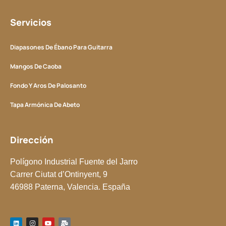
Servicios
Diapasones De Ébano Para Guitarra
Mangos De Caoba
Fondo Y Aros De Palosanto
Tapa Armónica De Abeto
Dirección
Polígono Industrial Fuente del Jarro
Carrer Ciutat d’Ontinyent, 9
46988 Paterna, Valencia. España
L
I
Y
M
i
n
o
a