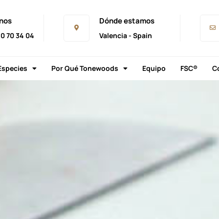
nos
Dónde estamos
0 70 34 04
Valencia - Spain
Especies
Por Qué Tonewoods
Equipo
FSC®
C