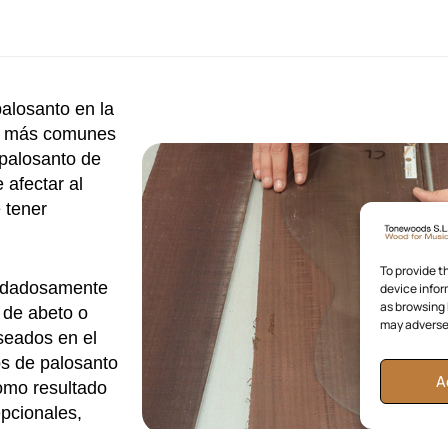
palosanto en la
es más comunes
l palosanto de
 afectar al
 tener
To provide t
uidadosamente
device infor
as browsing 
 de abeto o
may adversel
eseados en el
s de palosanto
A
omo resultado
epcionales,
iastas de la