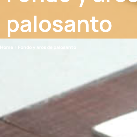
palosanto
Home > Fondo y aros de palosanto